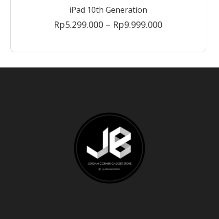
iPad 10th Generation
Price
Rp
5.299.000
–
Rp
9.999.000
range:
Rp5.299.000
through
Rp9.999.000