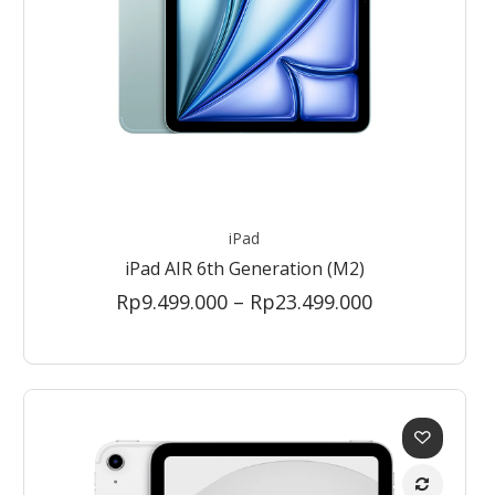
iPad
iPad AIR 6th Generation (M2)
Price
Rp
9.499.000
–
Rp
23.499.000
range:
Rp9.499.000
through
Rp23.499.000