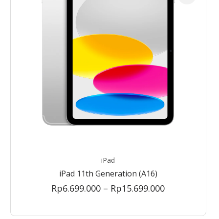
iPad
iPad 11th Generation (A16)
Price
Rp
6.699.000
–
Rp
15.699.000
range:
Rp6.699.000