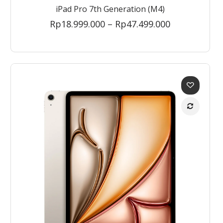
iPad Pro 7th Generation (M4)
Price
Rp
18.999.000
–
Rp
47.499.000
range:
Rp18.999.00
through
Rp47.499.00