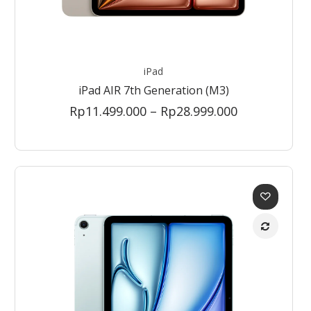
iPad
iPad AIR 7th Generation (M3)
Price
Rp
11.499.000
–
Rp
28.999.000
range:
Rp11.499.00
through
Rp28.999.00