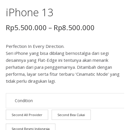
iPhone 13
Price
Rp
5.500.000
–
Rp
8.500.000
range:
Rp5.500.0
Perfection In Every Direction.
Seri iPhone yang bisa dibilang bernostalgia dari segi
through
desainnya yang Flat-Edge ini tentunya akan menarik
Rp8.500.0
perhatian dari para penggemarnya. Ditambah dengan
performa, layar serta fitur terbaru ‘Cinamatic Mode’ yang
tidak perlu diragukan lagi.
Condition
Second All Provider
Second Bea Cukai
Second Resmi Indonesia