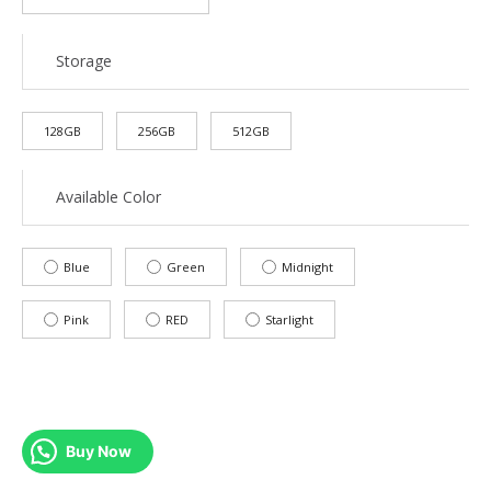
Storage
128GB
256GB
512GB
Available Color
Blue
Green
Midnight
Pink
RED
Starlight
Buy Now