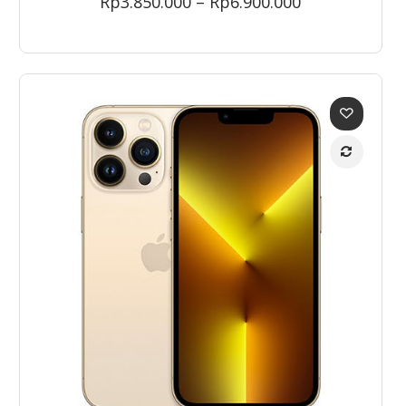
Price
Rp
3.850.000
–
Rp
6.900.000
range:
Rp3.850.000
through
Rp6.900.000