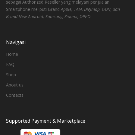
sebagai Authorized Reseller yang melayani penjualan
Smartphone meliputi Brand
Apple; TAM, Digimap, GDN, dan
Brand New Android; Samsung, Xiaomi, OPPO
.
Navigasi
Home
FAQ
Shop
About us
Contacts
Supported Payment & Marketplace