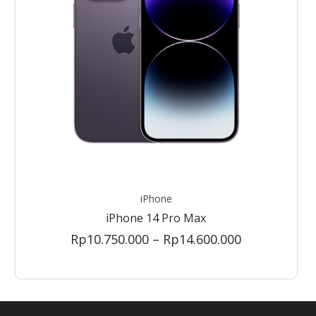
iPhone
iPhone 14 Pro Max
Price
Rp
10.750.000
–
Rp
14.600.000
range:
Rp10.750.00
through
Rp14.600.00