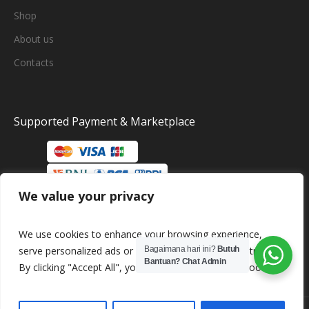
Shop
About us
Contacts
Supported Payment & Marketplace
We value your privacy
We use cookies to enhance your browsing experience,
serve personalized ads or content, and analyze our traffic.
Bagaimana hari ini?
Butuh
Bantuan? Chat Admin
By clicking "Accept All", you consent to our use of cookies.